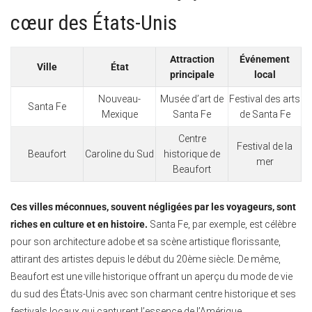
cœur des États-Unis
Attraction
Événement
Ville
État
principale
local
Nouveau-
Musée d’art de
Festival des arts
Santa Fe
Mexique
Santa Fe
de Santa Fe
Centre
Festival de la
Beaufort
Caroline du Sud
historique de
mer
Beaufort
Ces villes méconnues, souvent négligées par les voyageurs, sont
riches en culture et en histoire.
Santa Fe, par exemple, est célèbre
pour son architecture adobe et sa scène artistique florissante,
attirant des artistes depuis le début du 20ème siècle. De même,
Beaufort est une ville historique offrant un aperçu du mode de vie
du sud des États-Unis avec son charmant centre historique et ses
festivals locaux qui capturent l’essence de l’Amérique.